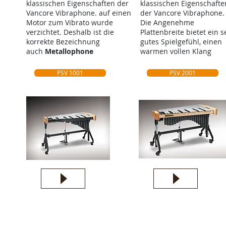
klassischen Eigenschaften der
klassischen Eigenschafte
Vancore Vibraphone. auf einen
der Vancore Vibraphone.
Motor zum Vibrato wurde
Die Angenehme
verzichtet. Deshalb ist die
Plattenbreite bietet ein s
korrekte Bezeichnung
gutes Spielgefühl, einen
auch
Metallophone
warmen vollen Klang
PSV 1001
PSV 2001
Kontakt
Preise
Kontakt
Vancore.nl